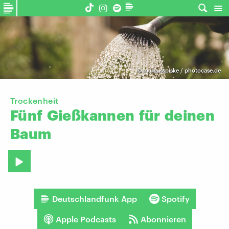
©
markusspiske / photocase.de
Trockenheit
Fünf
Gießkannen
für
deinen
Baum
Deutschlandfunk App
Spotify
Apple Podcasts
Abonnieren