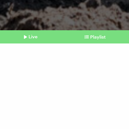
Live
Playlist
©
picture alliance/dpa | Arne Dedertv
Shownotes
Bedrohte Tierarten
Spitzmaulnashorn "Taco"
zieht um
Beitrag aus unserem Archiv vom 27. Juli 2024