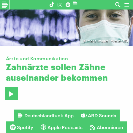
©
imago images | Westend61
Ärzte und Kommunikation
Zahnärzte
sollen
Zähne
auseinander
bekommen
Deutschlandfunk App
ARD Sounds
Spotify
Apple Podcasts
Abonnieren