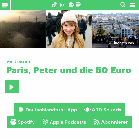
©
Elisabeth Veh
Vertrauen
Paris,
Peter
und
die
50
Euro
Deutschlandfunk App
ARD Sounds
Spotify
Apple Podcasts
Abonnieren