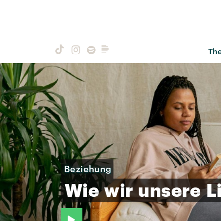
Th
Beziehung
Wie
wir
unsere
L