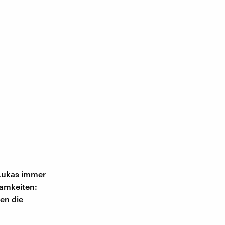
 Lukas immer
samkeiten:
en die