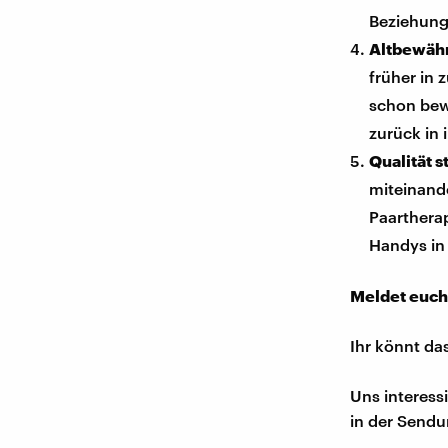
Beziehung,
Altbewähr
früher in 
schon bew
zurück in 
Qualität s
miteinand
Paarthera
Handys in 
Meldet euch
Ihr könnt da
Uns interess
in der Sendu