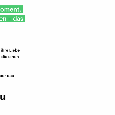
 Moment.
en – das
ihre Liebe
 die einen
ber das
zu