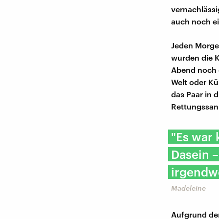
vernachlässi
auch noch ei
Jeden Morge
wurden die K
Abend noch 
Welt oder K
das Paar in d
Rettungssani
"Es war 
Dasein 
irgendw
Madeleine
Aufgrund de