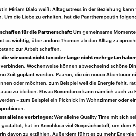
tin Miriam Dialo weiß: Alltagsstress in der Beziehung kann 
n. Um die Liebe zu erhalten, hat die Paartherapeutin folgen
chaffen für die Partnerschaft:
Um gemeinsame Momente
ist es wichtig, über andere Themen als den Alltag zu sprec
stand zur Arbeit schaffen.
 die wir sonst nicht tun oder lange nicht mehr getan habe
e verbinden. Wochenweise können abwechselnd schöne Ding
e Zeit geplant werden. Paaren, die ein neues Abenteuer n
nnen oder möchten, zum Beispiel weil die Energie fehlt, rä
 Hause zu bleiben. Etwas Besonderes kann nämlich auch zu
erden – zum Beispiel ein Picknick im Wohnzimmer oder ei
probieren.
sst alleine verbringen:
Wer alleine Quality Time mit sich se
t gestaltet, hat im Anschluss viel Gesprächsstoff, um dem P
rin davon zu erzählen. Außerdem führt es zu mehr Energie 