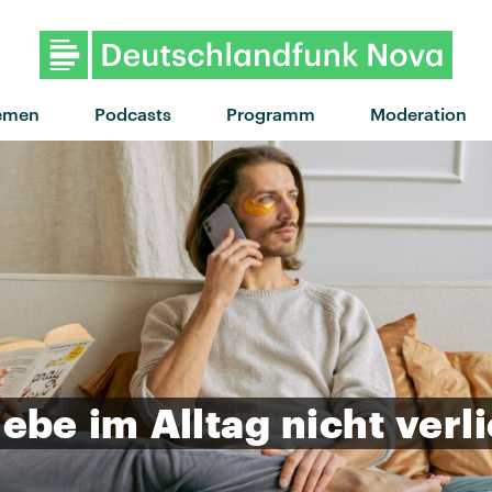
"skinny dip" von Almost Mon
emen
Podcasts
Programm
Moderation
iebe
im
Alltag
nicht
verl