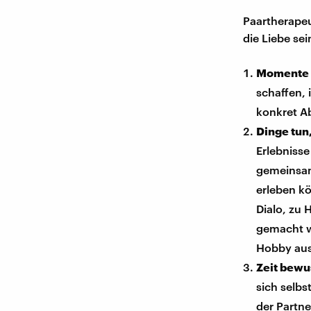
Paartherapeu
die Liebe sei
Momente s
schaffen, 
konkret Ab
Dinge tun,
Erlebniss
gemeinsam
erleben kö
Dialo, zu
gemacht w
Hobby aus
Zeit bewu
sich selbs
der Partne