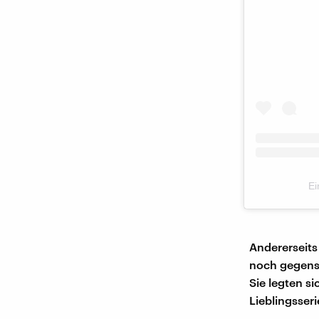
Ei
Andererseits
noch gegense
Sie legten s
Lieblingsser