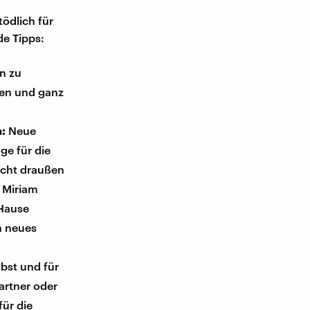
tödlich für
de Tipps:
n zu
hen und ganz
n:
Neue
e für die
icht draußen
t Miriam
 Hause
n neues
lbst und für
artner oder
für die