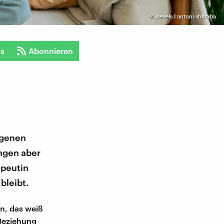
©
pexels I antoni shkraba
ts
Abonnieren
igenen
ingen aber
apeutin
bleibt.
n, das weiß
 Beziehung