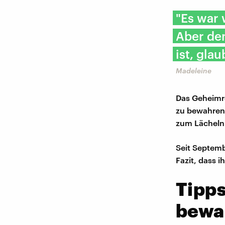
"Es war 
Aber de
ist, gla
Madeleine
Das Geheimre
zu bewahren:
zum Lächeln
Seit Septemb
Fazit, dass 
Tipps
bewa