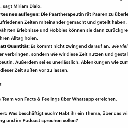
 sagt Miriam Dialo.
tes neu auflegen:
Die Paartherapeutin rät Paaren zu überl
zufriedenen Zeiten miteinander gemacht und geteilt haben.
ährten Erlebnisse und Hobbies können sie dann zurückgrei
ihren Alltag holen.
tatt Quantität:
Es kommt nicht zwingend darauf an,
wie viel
er verbringen, sondern
wie
wir diese Zeit nutzen und gestal
peutin. Außerdem sei es unerlässlich, Ablenkungen wie zum
dieser Zeit außen vor zu lassen.
!
s Team von Facts & Feelings über Whatsapp erreichen.
iert: Was beschäftigt euch? Habt ihr ein Thema, über das w
ng und im Podcast sprechen sollen?