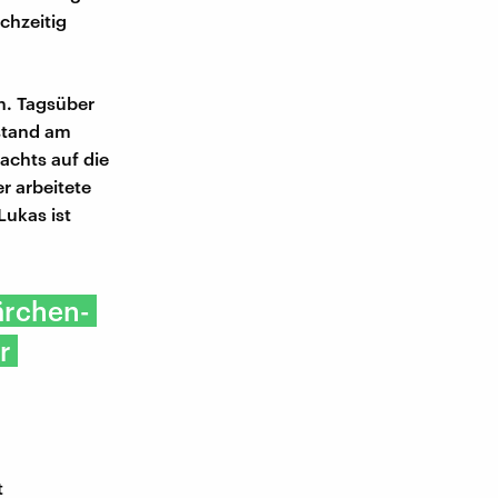
chzeitig
. Tagsüber
 stand am
chts auf die
 arbeitete
Lukas ist
ärchen-
r
t