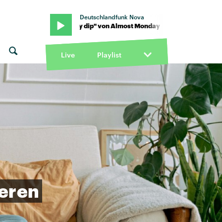
Deutschlandfunk Nova
day · "skinny dip" von Almost Monday · "skinny dip" von Almost M
Live
Playlist
ieren