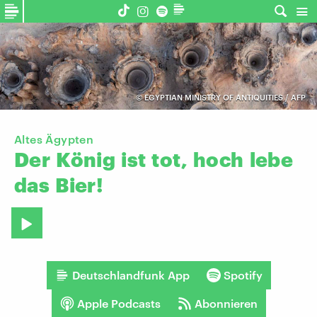
©
EGYPTIAN MINISTRY OF ANTIQUITIES / AFP
Altes Ägypten
Der
König
ist
tot,
hoch
lebe
das
Bier!
Deutschlandfunk App
Spotify
Apple Podcasts
Abonnieren