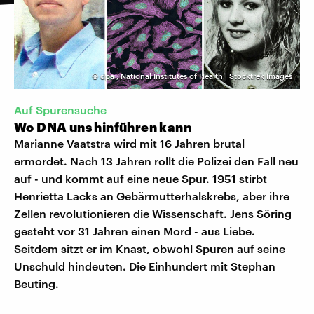
©
dpa
,
National Institutes of Health | Stocktrek Images
Auf Spurensuche
Wo DNA uns hinführen kann
Marianne Vaatstra wird mit 16 Jahren brutal
ermordet. Nach 13 Jahren rollt die Polizei den Fall neu
auf - und kommt auf eine neue Spur. 1951 stirbt
Henrietta Lacks an Gebärmutterhalskrebs, aber ihre
Zellen revolutionieren die Wissenschaft. Jens Söring
gesteht vor 31 Jahren einen Mord - aus Liebe.
Seitdem sitzt er im Knast, obwohl Spuren auf seine
Unschuld hindeuten. Die Einhundert mit Stephan
Beuting.