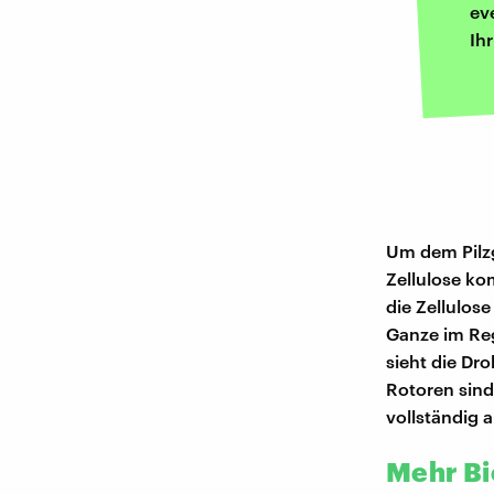
ev
Ih
Um dem Pilzg
Zellulose ko
die Zellulos
Ganze im Reg
sieht die Dro
Rotoren sind 
vollständig 
Mehr Bi