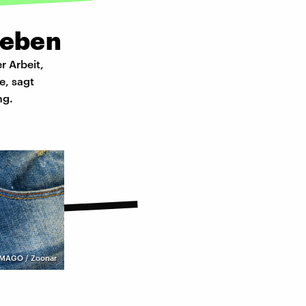
geben
r Arbeit,
e, sagt
ng.
IMAGO / Zoonar