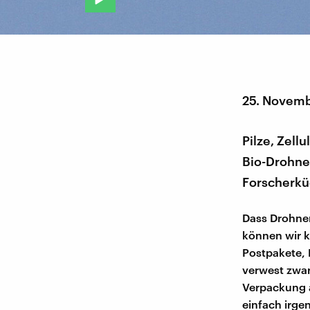
25. Novem
Pilze, Zell
Bio-Drohne
Forscherküc
Dass Drohnen
können wir k
Postpakete,
verwest zwar
Verpackung a
einfach irge