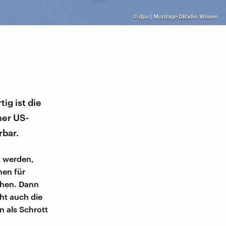
©
dpa | Montage DRadio Wissen
ig ist die
ner US-
rbar.
t werden,
nen für
ehen. Dann
cht auch die
 als Schrott