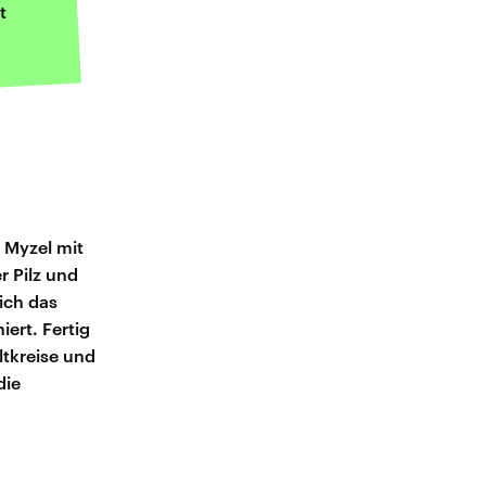
t
 Myzel mit
r Pilz und
ich das
ert. Fertig
ltkreise und
die