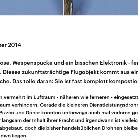
ber 2014
ulose, Wespenspucke und ein bisschen Elektronik - fert
. Dieses zukunftsträchtige Flugobjekt kommt aus ei
he. Das tolle daran: Sie ist fast komplett kompostie
 vermehrt im Luftraum - näheren wie ferneren - eingesetz
aum verhindern. Gerade die kleineren Dienstleistungsdroh
 Pizzen und Döner könnten unterwegs auch mal verloren g
 langsam der Inhalt ihrer Fracht und irgendwann ist viellei
bgebaut, doch die bisher handelsüblichen Drohnen bleiben
ndwo liegen.