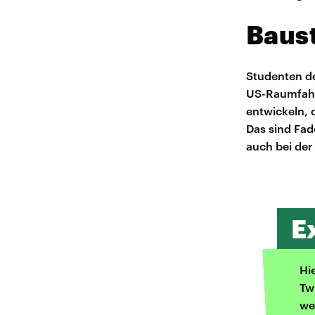
Baust
Studenten de
US-Raumfahr
entwickeln, 
Das sind Fad
auch bei der
E
Hi
Tw
we