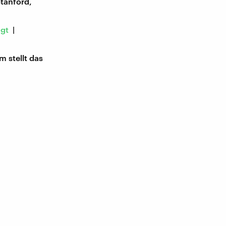
tanford,
ngt
|
 stellt das