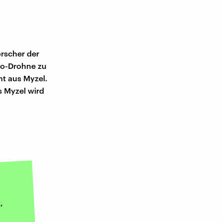
rscher der
io-Drohne zu
ht aus Myzel.
s Myzel wird
,