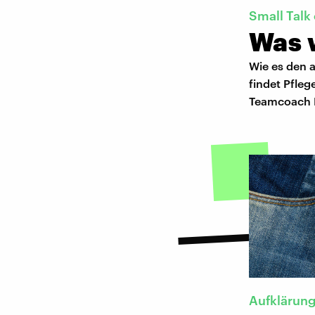
Small Talk
Was 
Wie es den a
findet Pfleg
Teamcoach M
Aufklärun