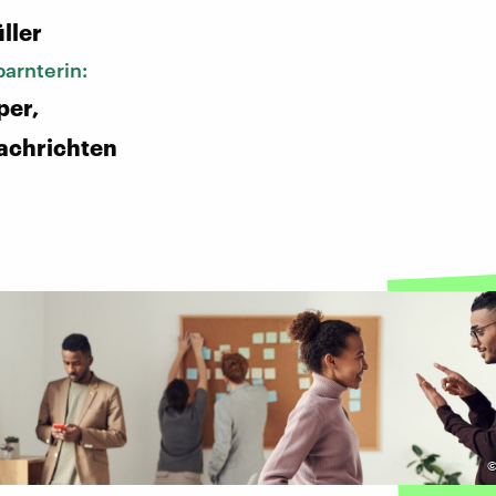
ller
arnterin:
per,
achrichten