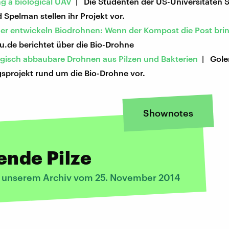
g a biological UAV
| Die Studenten der US-Universitäten S
Spelman stellen ihr Projekt vor.
er entwickeln Biodrohnen: Wenn der Kompost die Post bri
u.de berichtet über die Bio-Drohne
ogisch abbaubare Drohnen aus Pilzen und Bakterien
| Golem
sprojekt rund um die Bio-Drohne vor.
Shownotes
ende Pilze
s unserem Archiv vom 25. November 2014
: