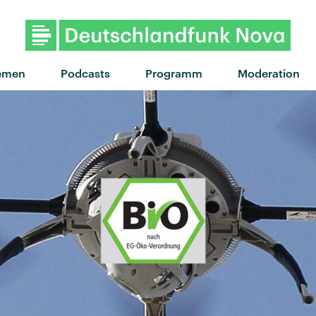
"Noid" von Tyler The Creato
emen
Podcasts
Programm
Moderation