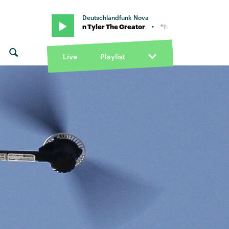
Deutschlandfunk Nova
r · "Noid" von Tyler The Creator · "Noid" von Tyler The Creator
Live
Playlist