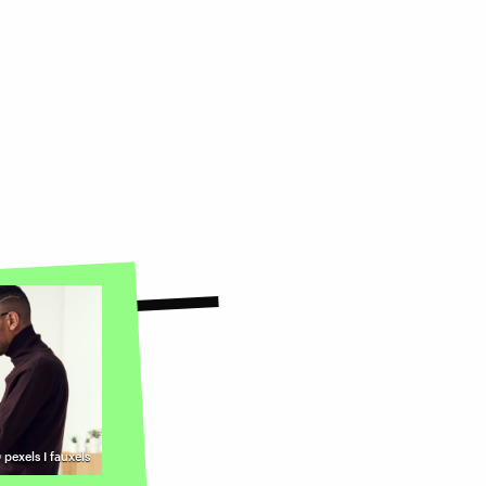
©
pexels I fauxels