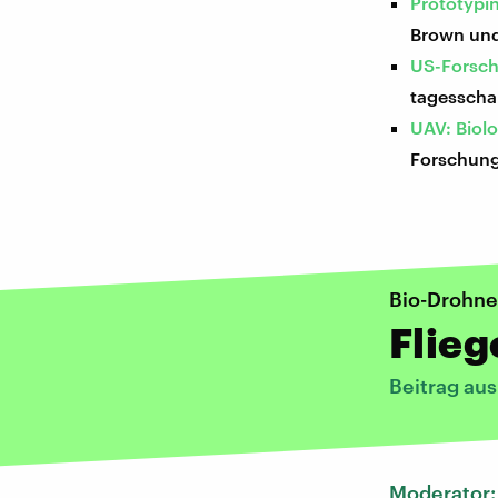
Prototypin
Brown und 
US-Forsch
tagesscha
UAV: Biol
Forschung
Bio-Drohne
Flieg
Beitrag au
Moderator