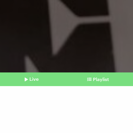
Live
Playlist
©
IMAGO / TT
Shownotes