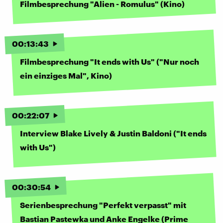
Filmbesprechung "Alien - Romulus" (Kino)
00
:
13
:
43
Filmbesprechung "It ends with Us" ("Nur noch
ein einziges Mal", Kino)
00
:
22
:
07
Interview Blake Lively & Justin Baldoni ("It ends
with Us")
00
:
30
:
54
Serienbesprechung "Perfekt verpasst" mit
Bastian Pastewka und Anke Engelke (Prime