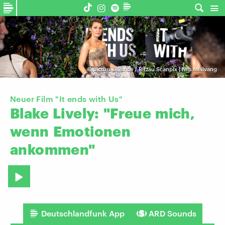
©
picture alliance / Ritzau Scanpix | Nils Meilvang
Neuer Film "It ends with Us"
Blake
Lively:
"Freue
mich,
wenn
Emotionen
ankommen"
Deutschlandfunk App
ARD Sounds