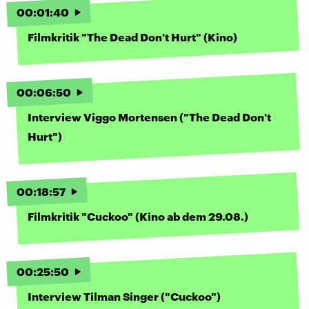
00
:
01
:
40
Filmkritik "The Dead Don't Hurt" (Kino)
00
:
06
:
50
Interview Viggo Mortensen ("The Dead Don't
Hurt")
00
:
18
:
57
Filmkritik "Cuckoo" (Kino ab dem 29.08.)
00
:
25
:
50
Interview Tilman Singer ("Cuckoo")