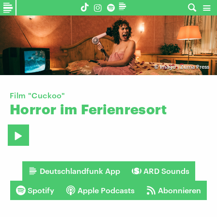
©
Imago | Zuma Press
Film "Cuckoo"
Horror
im
Ferienresort
Deutschlandfunk App
ARD Sounds
Spotify
Apple Podcasts
Abonnieren