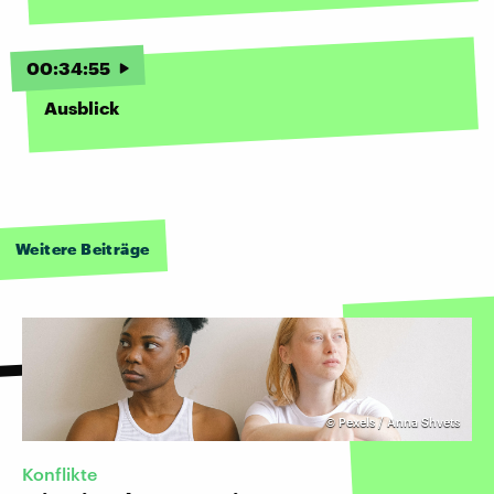
00
:
34
:
55
Ausblick
Weitere Beiträge
©
Pexels / Anna Shvets
Konflikte