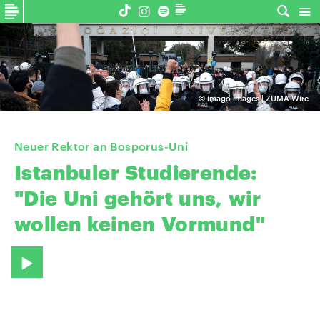
©
imago images | ZUMA Wire
Neuer Rektor an Bosporus-Uni
Istanbuler
Studierende:
"Die
Uni
gehört
uns,
wir
wollen
keinen
Vormund"