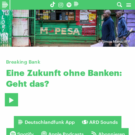
©
Simon Maina/AFP
Breaking Bank
Eine
Zukunft
ohne
Banken:
Geht
das?
Deutschlandfunk App
ARD Sounds
Spotify
Apple Podcasts
Abonnieren