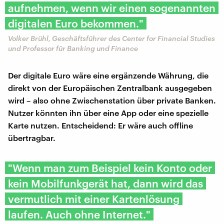
aufnehmen, wenn wir einen sogenannten
digitalen Euro bekommen."
Volker Brühl, Geschäftsführer des Center for Financial Studies
und Professor für Banking und Finance
Der digitale Euro wäre eine ergänzende Währung, die
direkt von der Europäischen Zentralbank ausgegeben
wird – also ohne Zwischenstation über private Banken.
Nutzer könnten ihn über eine App oder eine spezielle
Karte nutzen. Entscheidend: Er wäre auch offline
übertragbar.
"Wenn man zum Beispiel kein Konto oder
kein Mobilfunkgerät hat, dann wird das
vermutlich mit einer Kartenlösung
laufen. Auch ohne Internet."