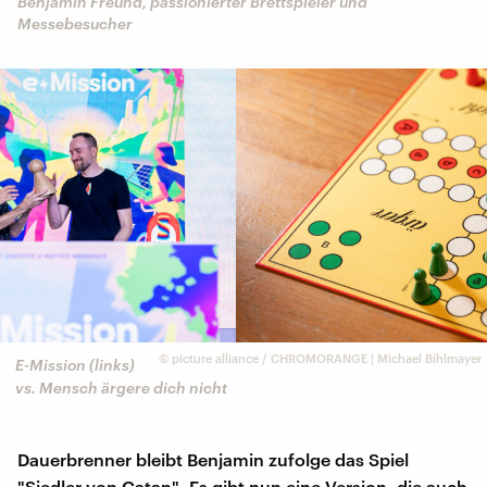
Benjamin Freund, passionierter Brettspieler und
Messebesucher
©
picture alliance / CHROMORANGE | Michael Bihlmayer
E-Mission (links)
vs. Mensch ärgere dich nicht
Dauerbrenner bleibt Benjamin zufolge das Spiel
"Siedler von Catan". Es gibt nun eine Version, die auch