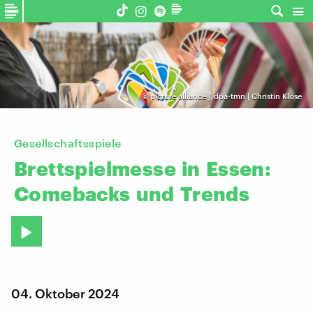
©
picture alliance / dpa-tmn | Christin Klose
Gesellschaftsspiele
Brettspielmesse
in
Essen:
Comebacks
und
Trends
04. Oktober 2024