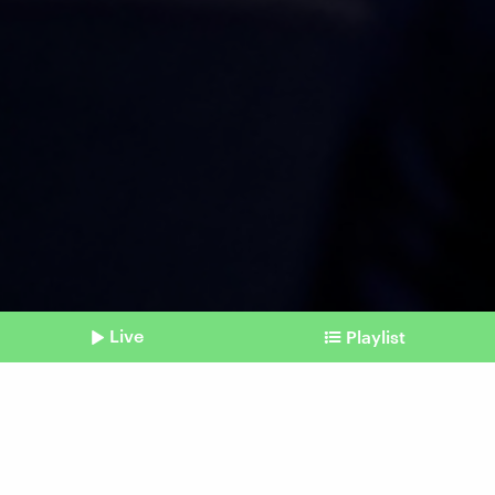
Live
Playlist
©
Imago
Shownotes