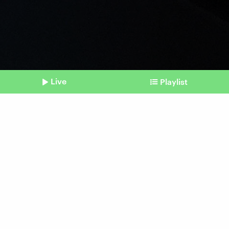
Live
Playlist
©
Imago | Political Moments
Shownotes
Bundesverfassungsgericht
Karlsruhe muss die
Wahlrechtsreform prüfen