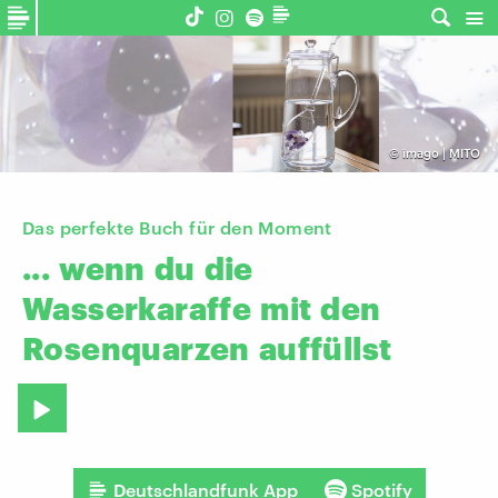
©
imago | MITO
Das perfekte Buch für den Moment
...
wenn
du
die
Wasserkaraffe
mit
den
Rosenquarzen
auffüllst
Deutschlandfunk App
Spotify