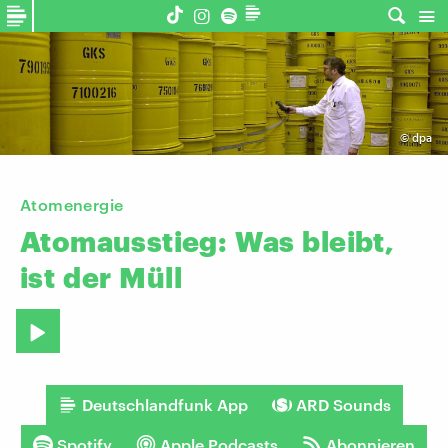
©
dpa
Atomenergie
Atomausstieg:
Was
bleibt,
ist
der
Müll
Deutschlandfunk App
ARD Sounds
Spotify
Apple Podcasts
Abonnieren