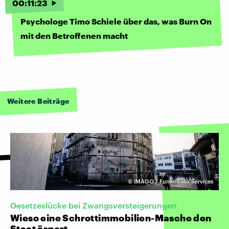
00
:
11
:
23
Psychologe Timo Schiele über das, was Burn On
mit den Betroffenen macht
Weitere Beiträge
©
IMAGO / Funke Foto Services
Gesetzeslücke bei Zwangsversteigerungen
Wieso eine Schrottimmobilien-Masche den
Staat ärgert