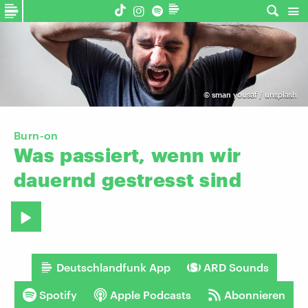
©
sman yousaf / unsplash
Burn-on
Was
passiert,
wenn
wir
dauernd
gestresst
sind
Deutschlandfunk App
ARD Sounds
Spotify
Apple Podcasts
Abonnieren