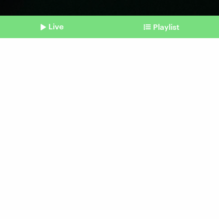
Live
Playlist
©
IMAGO I Cavan Images
Shownotes
Gedächtnis
Cannabis macht
Erinnerungslücken
vom 12. März 2026