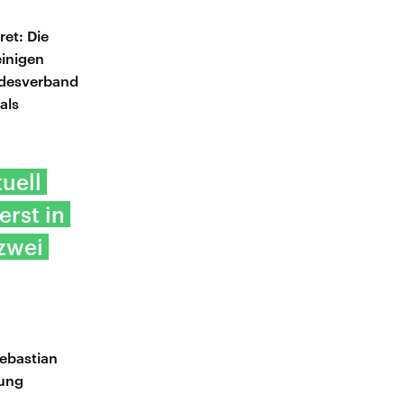
et: Die
einigen
ndesverband
als
tuell
erst in
 zwei
ebastian
hung