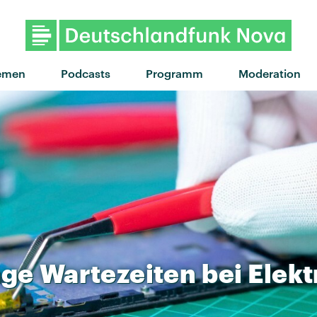
"Lost Boys" von Pho
emen
Podcasts
Programm
Moderation
nge
Wartezeiten
bei
Elek