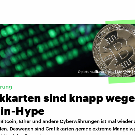
©
picture alliance | dpa | MAXPPP |
rung
ikkarten sind knapp weg
oin-Hype
r Bitcoin, Ether und andere Cyberwährungen ist mal wieder
en. Deswegen sind Grafikkarten gerade extreme Mangelwa