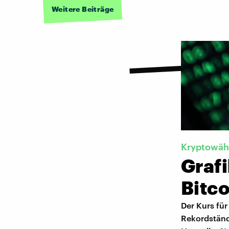
Weitere Beiträge
Kryptowäh
Graf
Bitc
Der Kurs fü
Rekordständ