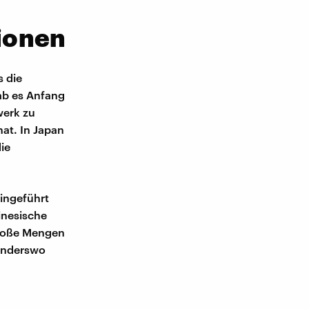
ionen
s die
gab es Anfang
werk zu
at. In Japan
ie
ingeführt
inesische
 große Mengen
 anderswo