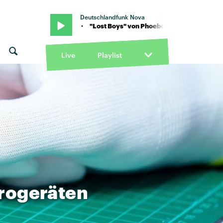
Deutschlandfunk Nova
ebe Bridgers · "Lost Boys" von Phoebe Bridgers · "Lost Boys" von
Live
Playlist
trogeräten