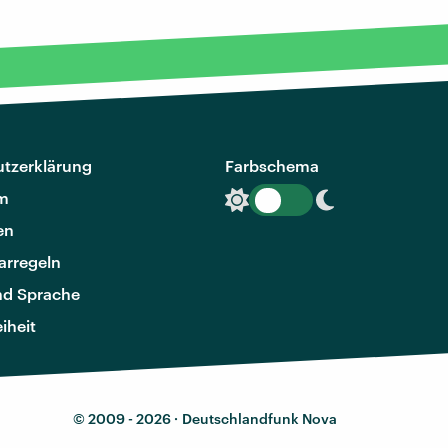
tzerklärung
Farbschema
m
en
rregeln
nd Sprache
eiheit
© 2009 - 2026 ·
Deutschlandfunk Nova