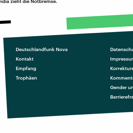
vidia zieht die Notbremse.
Deutschlandfunk Nova
Datenschu
Kontakt
Impressu
Empfang
Korrektur
Trophäen
Kommenta
Gender u
Barrierefr