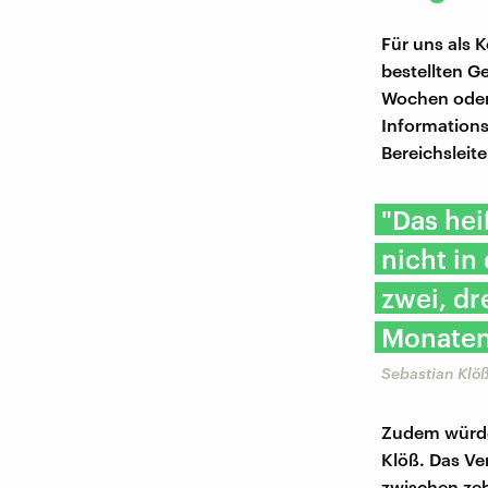
Für uns als
bestellten G
Wochen oder
Informations
Bereichsleit
"Das hei
nicht in
zwei, dr
Monaten
Sebastian Klö
Zudem würden
Klöß. Das Ve
zwischen ze