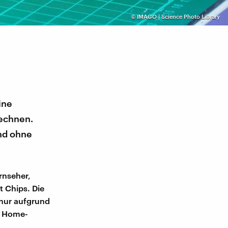
©
IMAGO | Science Photo Library
ine
rechnen.
nd ohne
rnseher,
t Chips. Die
 nur aufgrund
r Home-