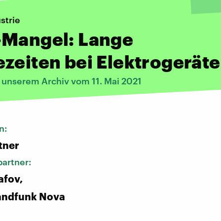
strie
-Mangel: Lange
zeiten bei Elektrogerät
s unserem Archiv vom 11. Mai 2021
n:
tner
artner:
afov,
andfunk Nova