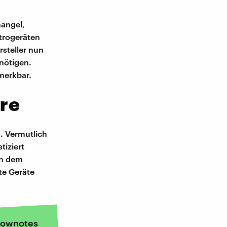
mangel,
ktrogeräten
rsteller nun
nötigen.
merkbar.
re
. Vermutlich
iziert
ch dem
te Geräte
ownotes