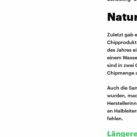
Natu
Zuletzt gab e
Chipprodukti
des Jahres e
einem Wasser
sind in zwei
Chipmenge a
Auch die San
wurden, mach
Herstellerin
an Halbleite
fehlen.
Längere