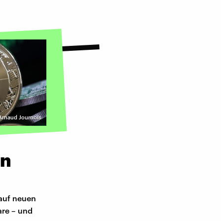
 Arnaud Journois
en
 auf neuen
re – und