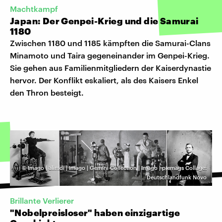
Machtkampf
Japan: Der Genpei-Krieg und die Samurai
1180
Zwischen 1180 und 1185 kämpften die Samurai-Clans
Minamoto und Taira gegeneinander im Genpei-Krieg.
Sie gehen aus Familienmitgliedern der Kaiserdynastie
hervor. Der Konflikt eskaliert, als des Kaisers Enkel
den Thron besteigt.
©
Imago | alimdi | Imago | Gemini Collection | Imago | piemags Collage:
Deutschlandfunk Novo
Brillante Verlierer
"Nobelpreisloser" haben einzigartige