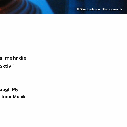
©
Shadowforce | Photocase.de
al mehr die
ktiv "
hrough My
lterer Musik,