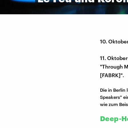
10. Oktobe
11. Oktober
"Through M
[FABRK]".
Die in Berli
Speakers" ein
wie zum Beis
Deep-H