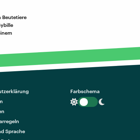
 Beutetiere
ybille
einem
tzerklärung
Farbschema
m
en
rregeln
nd Sprache