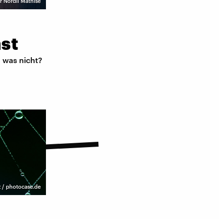
r Nordli Mathise
st
, was nicht?
z / photocase.de