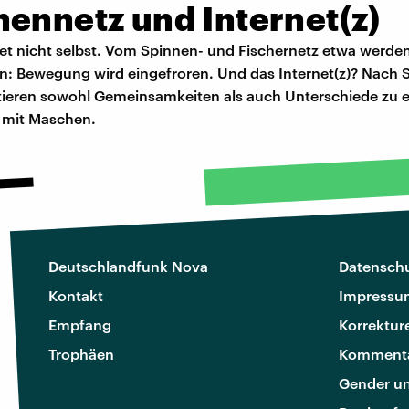
nennetz und Internet(z)
tet nicht selbst. Vom Spinnen- und Fischernetz etwa werden
n: Bewegung wird eingefroren. Und das Internet(z)? Nach S
tieren sowohl Gemeinsamkeiten als auch Unterschiede zu 
 mit Maschen.
Deutschlandfunk Nova
Datenschu
Kontakt
Impressu
Empfang
Korrektur
Trophäen
Kommenta
Gender u