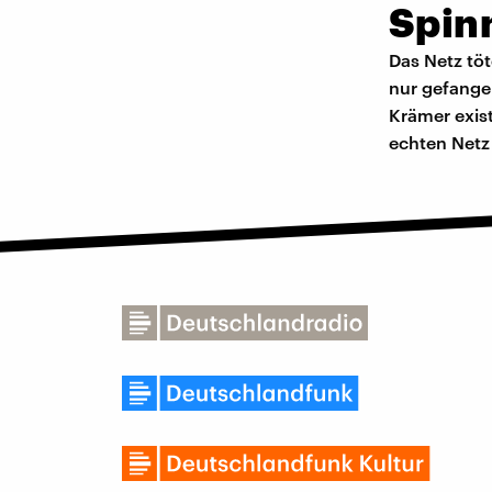
Spin
Das Netz tö
nur gefange
Krämer exis
echten Netz