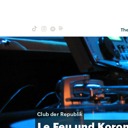
Th
Club der Republik
Le
Feu
und
Koro