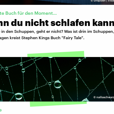
©
unsplash | Vida
te Buch für den Moment...
n du nicht schlafen kann
 in den Schuppen, geht er nicht? Was ist drin im Schuppen
gen kreist Stephen Kings Buch "Fairy Tale".
©
nailiaschwar
e