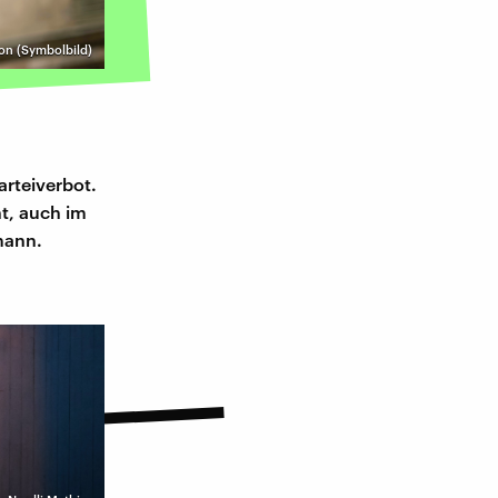
on (Symbolbild)
arteiverbot.
ht, auch im
hmann.