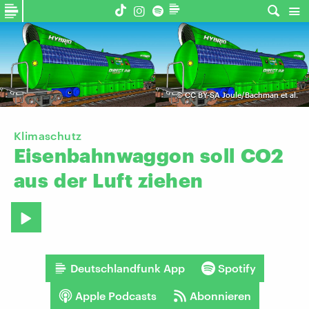
©
CC BY-SA Joule/Bachman et al.
Klimaschutz
Eisenbahnwaggon
soll
CO2
aus
der
Luft
ziehen
Deutschlandfunk App
Spotify
Apple Podcasts
Abonnieren