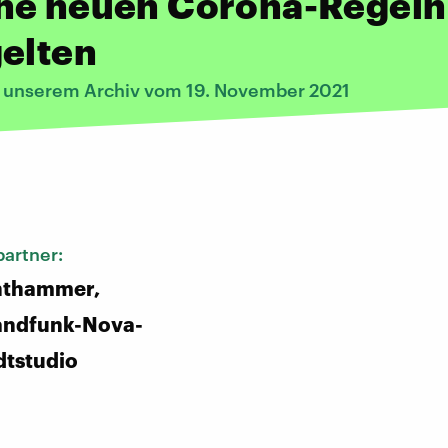
he neuen Corona-Regeln
elten
s unserem Archiv vom 19. November 2021
:
artner:
inthammer,
andfunk-Nova-
dtstudio