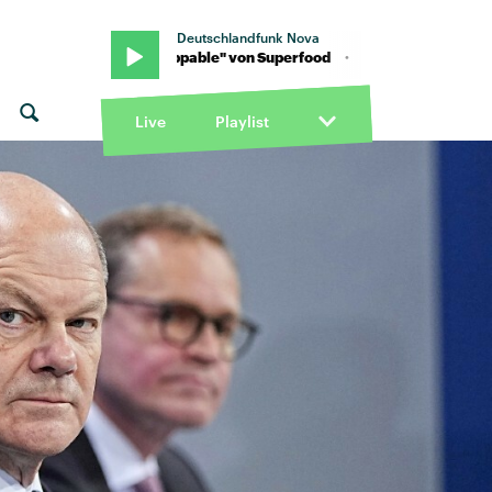
Deutschlandfunk Nova
 · "Unstoppable" von Superfood · "Unstoppable" von Superfood
Live
Playlist