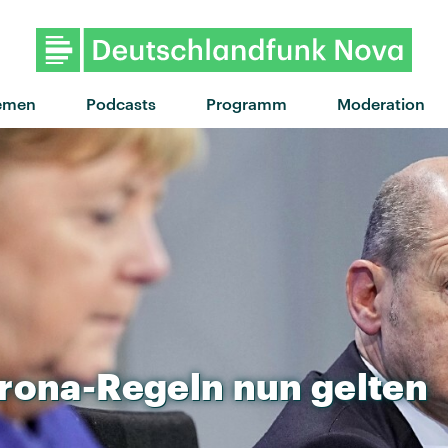
"Unstoppable" von Superfood
emen
Podcasts
Programm
Moderation
rona-Regeln
nun
gelten