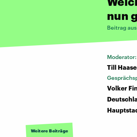
Welc
nun g
Beitrag au
Moderator
Till Haase
Gesprächsp
Volker F
Deutschl
Hauptsta
Weitere Beiträge