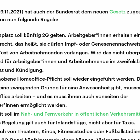
19.11.2021) hat auch der Bundesrat dem neuen
Gesetz
zuges
lten nun folgende Regeln:
platz soll künftig 2G gelten. Arbeitgeber*innen erhalten ei
recht, das heißt, sie dürfen Impf- oder Genesenennachwei
Test von Arbeitnehmenden verlangen. Wird das nicht überp
ld für Arbeitgeber*innen und Arbeitnehmende im Zweifelsfa
st und Kündigung.
obene Homeoffice-Pflicht soll wieder eingeführt werden. D
eine zwingenden Gründe für eine Anwesenheit gibt, müss
fice arbeiten – und es muss ihnen auch vonseiten der
er*innen ermöglicht werden.
t soll im
Nah- und Fernverkehr in öffentlichen Verkehrsmit
e Regelung gilt auch für Inlandsflüge, nicht aber für Taxis.
h von Theatern, Kinos, Fitnessstudios oder Fußballstadien
 2G-Regel künftig vorschreiben können. Vielerorts ist das 