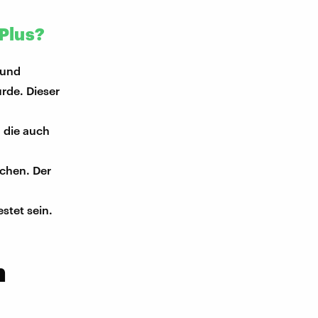
-Plus?
 und
rde. Dieser
 die auch
chen. Der
stet sein.
n