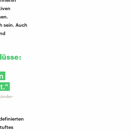
tiven
nen.
h sein. Auch
und
lüsse:
en
t."
Länder-
definierten
tuftes