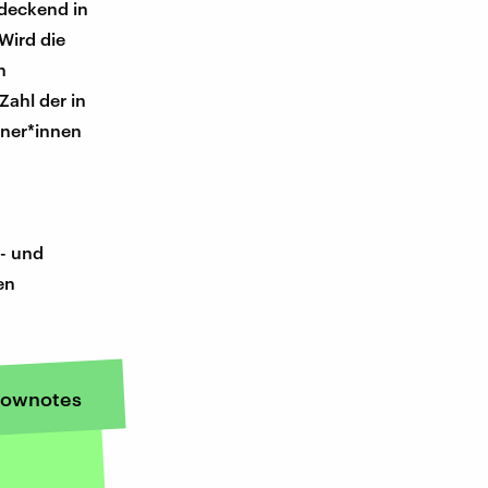
ndeckend in
Wird die
n
 Zahl der in
ner*innen
n- und
en
ownotes