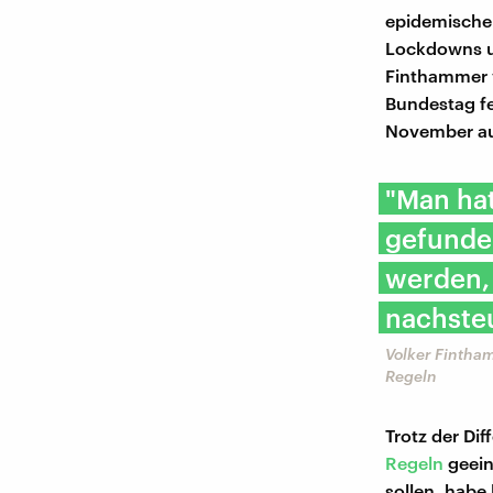
epidemische
Lockdowns un
Finthammer 
Bundestag fe
November a
"Man hat
gefunde
werden, 
nachste
Volker Fintha
Regeln
Trotz der Dif
Regeln
geein
sollen, habe