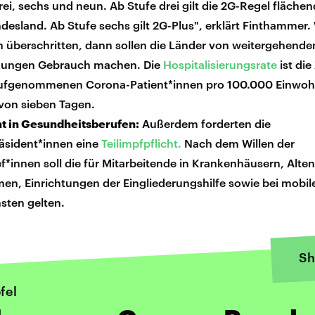
ei, sechs und neun. Ab Stufe drei gilt die 2G-Regel fläche
esland. Ab Stufe sechs gilt 2G-Plus", erklärt Finthammer. 
n überschritten, dann sollen die Länder von weitergehende
kungen Gebrauch machen. Die
Hospitalisierungsrate
ist die
aufgenommenen Corona-Patient*innen pro 100.000 Einwoh
 von sieben Tagen.
ht in Gesundheitsberufen:
Außerdem forderten die
räsident*innen eine
Teilimpfpflicht.
Nach dem Willen der
*innen soll die für Mitarbeitende in Krankenhäusern, Alte
en, Einrichtungen der Eingliederungshilfe sowie bei mobil
sten gelten.
Sh
fel