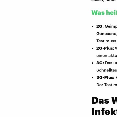
Was hei
2G:
Geimpf
Genesene,
Test muss
2G-Plus:
einen aktu
3G:
Das um
Schnelltes
3G-Plus:
H
Der Test 
Das 
Infek