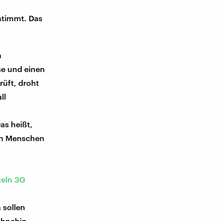
timmt. Das
n
se und einen
rüft, droht
ll
as heißt,
en Menschen
teln 3G
 sollen
ohnehin