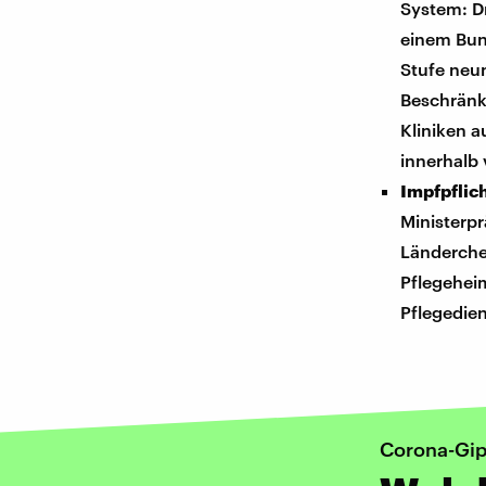
System: Dr
einem Bund
Stufe neu
Beschrän
Kliniken 
innerhalb
Impfpflic
Ministerp
Länderchef
Pflegeheim
Pflegedien
Corona-Gip