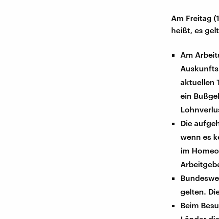
Am Freitag (
heißt, es ge
Am Arbeits
Auskunfts
aktuellen 
ein Bußge
Lohnverlu
Die aufgeh
wenn es k
im Homeof
Arbeitgeb
Bundeswei
gelten. Di
Beim Besuc
Länder die