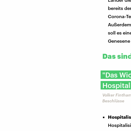
bereits de
Corona-Te
Außerdem 
soll es e
Genesene 
Das sin
"Das Wic
Hospital
Volker Fintha
Beschlüsse
Hospitali
Hospitalis