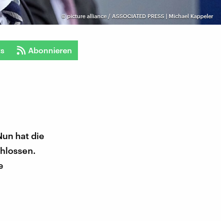
©
picture alliance / ASSOCIATED PRESS | Michael Kappeler
ts
Abonnieren
Nun hat die
hlossen.
e