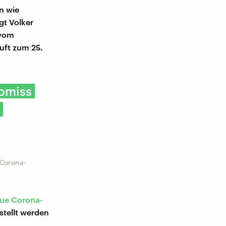
n wie
gt Volker
 vom
uft zum 25.
romiss
 Corona-
ue Corona-
stellt werden