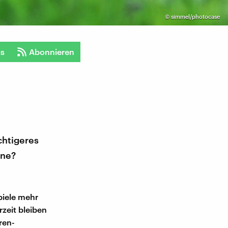
©
simmel/photocase
ts
Abonnieren
chtigeres
ine?
piele mehr
zeit bleiben
ren-