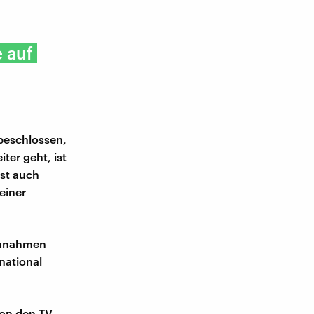
e auf
 beschlossen,
ter geht, ist
ist auch
einer
einnahmen
rnational
von den TV-