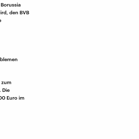
 Borussia
wird, den BVB
e
roblemen
, zum
 Die
00 Euro im