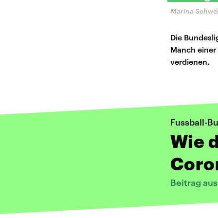
Marina Schwei
Die Bundesli
Manch einer s
verdienen.
Fussball-B
Wie d
Coro
Beitrag au