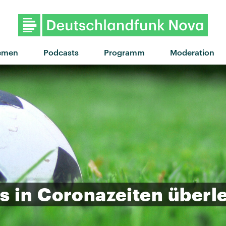
emen
Podcasts
Programm
Moderation
bs
in
Coronazeiten
überl