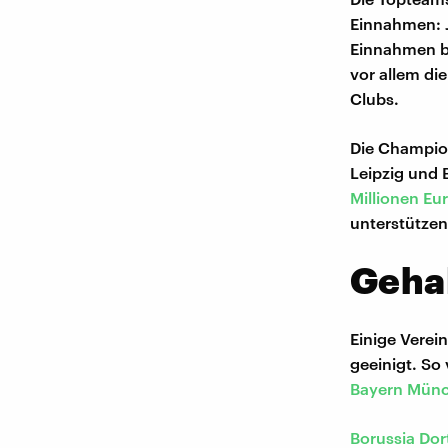
Einnahmen: J
Einnahmen b
vor allem di
Clubs.
Die Champio
Leipzig und 
Millionen Eu
unterstützen
Gehal
Einige Verei
geeinigt. So
Bayern Mün
Borussia Do