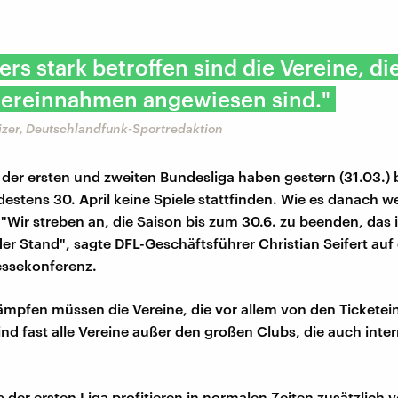
rs stark betroffen sind die Vereine, di
ereinnahmen angewiesen sind."
zer, Deutschlandfunk-Sportredaktion
 der ersten und zweiten Bundesliga haben gestern (31.03.)
estens 30. April keine Spiele stattfinden. Wie es danach wei
 "Wir streben an, die Saison bis zum 30.6. zu beenden, das 
er Stand", sagte DFL-Geschäftsführer Christian Seifert auf 
ressekonferenz.
mpfen müssen die Vereine, die vor allem von den Ticket
ind fast alle Vereine außer den großen Clubs, die auch inte
 der ersten Liga profitieren in normalen Zeiten zusätzlich 