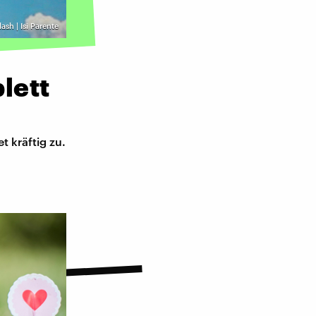
ash | Isi Parente
lett
t kräftig zu.