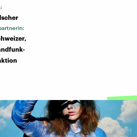
n:
lscher
artnerin:
hweizer,
andfunk-
aktion