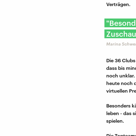
Verträgen.
"Besonde
Zuschau
Marina Schwei
Die 36 Clubs
dass bis mind
noch unklar.
heute noch d
virtuellen P
Besonders kä
leben - das s
spielen.
Die Topteams