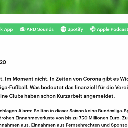
nk App
ARD Sounds
Spotify
Apple Podcas
020
llt. Im Moment nicht. In Zeiten von Corona gibt es Wi
iga-Fußball. Was bedeutet das finanziell für die Vere
ine Clubs haben schon Kurzarbeit angemeldet.
schlagen Alarm: Sollten in dieser Saison keine Bundesliga-S
 drohen Einnahmeverluste von bis zu 750 Millionen Euro. Zur
nnahmen aus, Einnahmen aus Fernsehrechten und Sponso