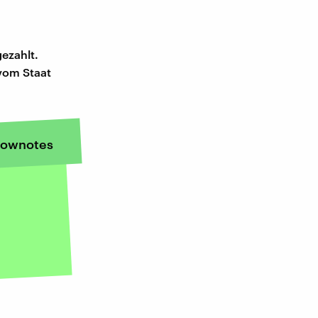
gezahlt.
 vom Staat
ownotes