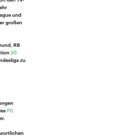
ehr
eague und
der großen
mund, RB
ktion
20
ndesliga zu
lungen
des
FC
er.
twortlichen