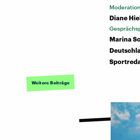
Moderatio
Diane Hie
Gesprächsp
Marina Sc
Deutschl
Sportred
Weitere Beiträge