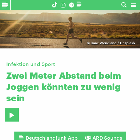
©
Isaac Wendland / Unsplash
Infektion und Sport
Zwei
Meter
Abstand
beim
Joggen
könnten
zu
wenig
sein
Deutschlandfunk App
ARD Sounds