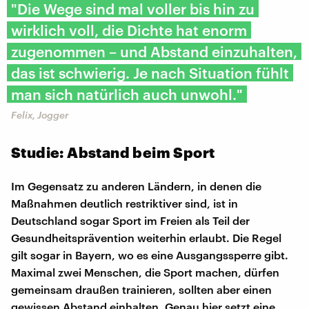
"Die Wege sind mal voller bis hin zu
wirklich voll, die Dichte hat enorm
zugenommen – und Abstand einzuhalten,
das ist schwierig. Je nach Situation fühlt
man sich natürlich auch unwohl."
Felix, Jogger
Studie: Abstand beim Sport
Im Gegensatz zu anderen Ländern, in denen die
Maßnahmen deutlich restriktiver sind, ist in
Deutschland sogar Sport im Freien als Teil der
Gesundheitsprävention weiterhin erlaubt. Die Regel
gilt sogar in Bayern, wo es eine Ausgangssperre gibt.
Maximal zwei Menschen, die Sport machen, dürfen
gemeinsam draußen trainieren, sollten aber einen
gewissen Abstand einhalten. Genau hier setzt eine