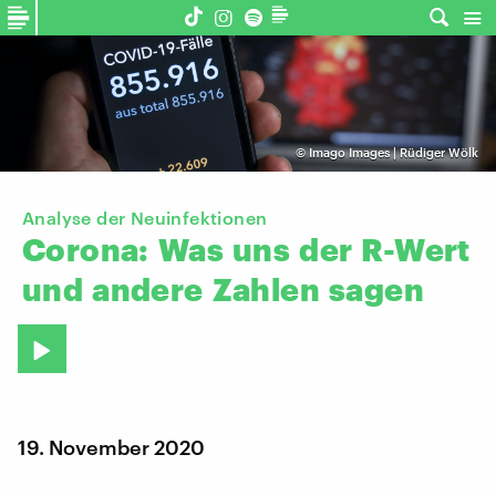
©
Imago Images | Rüdiger Wölk
Analyse der Neuinfektionen
Corona:
Was
uns
der
R-Wert
und
andere
Zahlen
sagen
19. November 2020