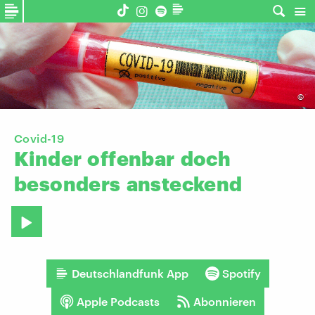
©
Covid-19
Kinder
offenbar
doch
besonders
ansteckend
Deutschlandfunk App
Spotify
Apple Podcasts
Abonnieren