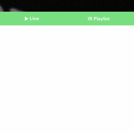
Live
Playlist
©
picture alliance | Bonn.digital | Marc John
Shownotes
Crowdstrike-Ausfall
Wer haftet für die weltweite
IT-Panne?
Beitrag aus unserem Archiv vom 22. Juli 2024