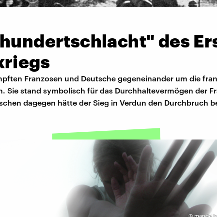
rhundertschlacht" des Er
kriegs
ämpften Franzosen und Deutsche gegeneinander um die fra
n. Sie stand symbolisch für das Durchhaltevermögen der F
tschen dagegen hätte der Sieg in Verdun den Durchbruch b
©
mandalla