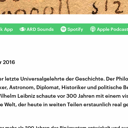
nk App
ARD Sounds
Spotify
Apple Podcas
r 2016
 der letzte Universalgelehrte der Geschichte. Der Phil
r, Astronom, Diplomat, Historiker und politische B
Wilhelm Leibniz schaute vor 300 Jahren mit einem vi
ie Welt, der heute in weiten Teilen erstaunlich real
vor mehr als 300 Jahren das Binärsystem entwickelt und aus