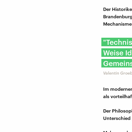
Der Historik
Brandenburg
Mechanismen,
"Techni
Weise Id
Gemeins
Valentin Groeb
Im modernen 
als vorteilha
Der Philoso
Unterschied