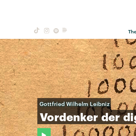
Th
Gottfried Wilhelm Leibniz
Vordenker
der
di