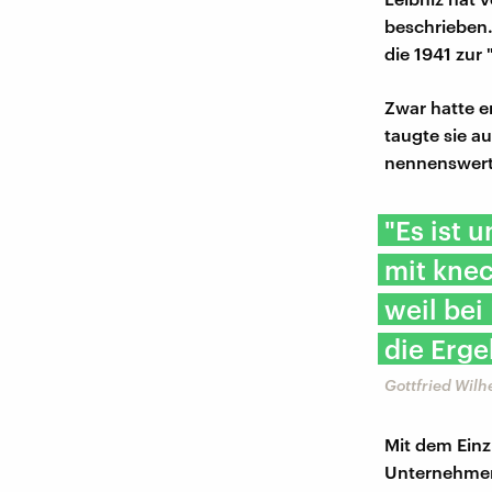
beschrieben. 
die 1941 zur
Zwar hatte e
taugte sie a
nennenswert
"Es ist 
mit kne
weil bei
die Erge
Gottfried Wilh
Mit dem Einz
Unternehmen 