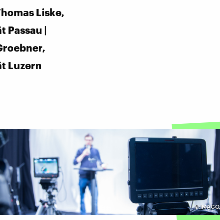
Thomas Liske,
t Passau |
Groebner,
ät Luzern
©
IMAGO 