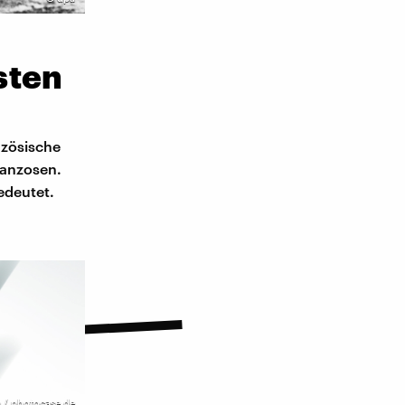
sten
nzösische
ranzosen.
edeutet.
 / photocase.de