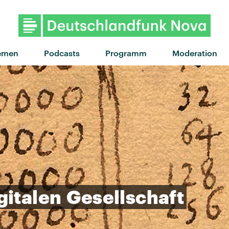
emen
Podcasts
Programm
Moderation
gitalen
Gesellschaft