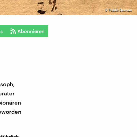
©
Public Domain
ts
Abonnieren
osoph,
erater
sionären
 geworden
führlich