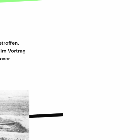
troffen.
 Im Vortrag
ieser
©
dpa