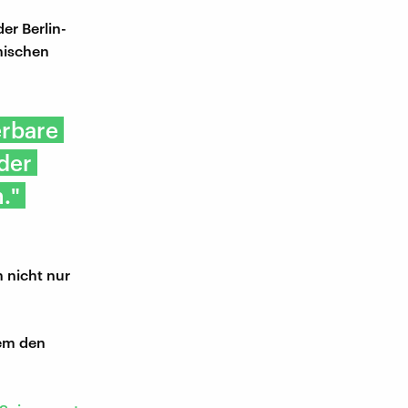
er Berlin-
nischen
erbare
 der
."
 nicht nur
dem den