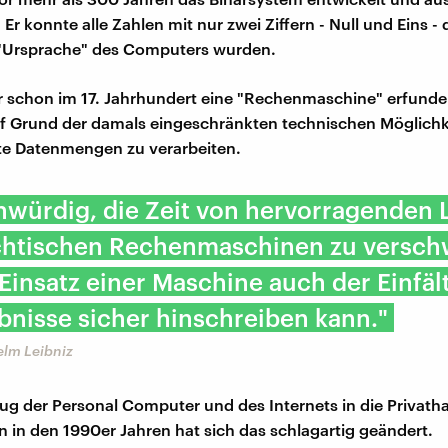
Er konnte alle Zahlen mit nur zwei Ziffern - Null und Eins - 
 "Ursprache" des Computers wurden.
r schon im 17. Jahrhundert eine "Rechenmaschine" erfund
uf Grund der damals eingeschränkten technischen Möglichk
e Datenmengen zu verarbeiten.
unwürdig, die Zeit von hervorragenden 
chtischen Rechenmaschinen zu versc
 Einsatz einer Maschine auch der Einfäl
bnisse sicher hinschreiben kann."
elm Leibniz
ug der Personal Computer und des Internets in die Privath
in den 1990er Jahren hat sich das schlagartig geändert.