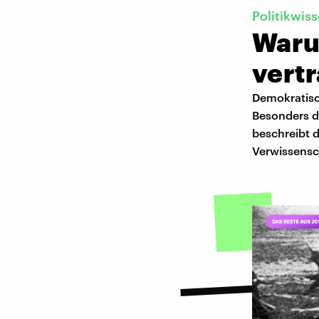
Politikwis
Waru
vert
Demokratisc
Besonders de
beschreibt d
Verwissensch