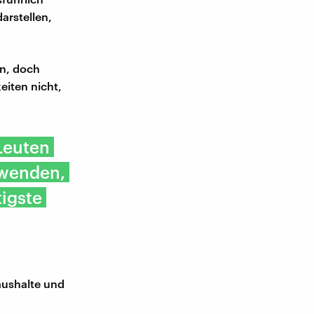
darstellen,
en, doch
eiten nicht,
Leuten
hwenden,
tigste
aushalte und