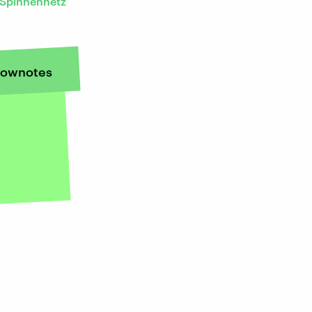
Spinnennetz
ownotes