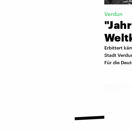
Verdun
"Jah
Welt
Erbittert k
Stadt Verdu
Für die Deu