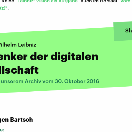
r Reihe
"
Leibniz: Vision als Aufgabe"
auch im Hörsaal
"Vom 
(z)"
.
Sh
ilhelm Leibniz
nker der digitalen
lschaft
s unserem Archiv vom 30. Oktober 2016
:
gen Bartsch
e: