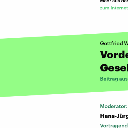
Mehr aus de
zum Internet
Gottfried W
Vorde
Gesel
Beitrag au
Moderator
Hans-Jür
Vortragend