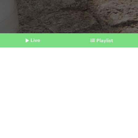
Live
Playlist
©
imago | Westend61
Shownotes
Kriminalität im Netz
Wann sich eine
Cyberversicherung lohnen
kann