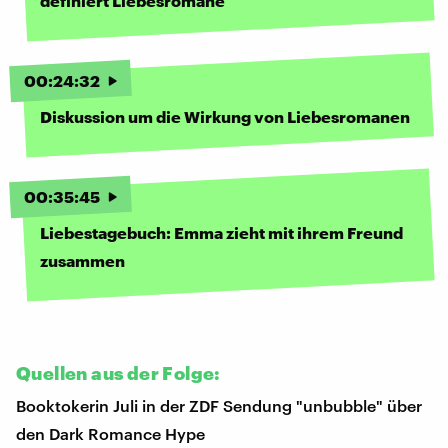
definiert Liebesromane
00
:
24
:
32
Diskussion um die Wirkung von Liebesromanen
00
:
35
:
45
Liebestagebuch: Emma zieht mit ihrem Freund
zusammen
Quellen aus der Folge:
Booktokerin Juli in der ZDF Sendung "unbubble" über
den Dark Romance Hype