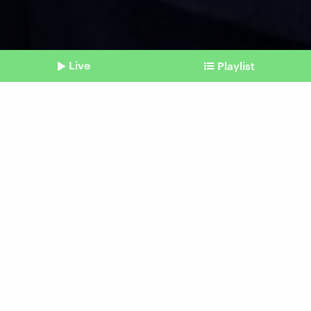
Live
Playlist
©
Shownotes
Europa-Reise
Darum war Xi Jinping in
Serbien und Ungarn
Beitrag aus unserem Archiv vom 10. Mai 2024