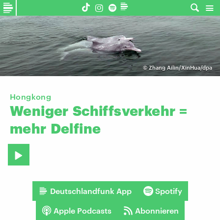
©
Zhang Ailin/XinHua/dpa
Hongkong
Weniger
Schiffsverkehr
=
mehr
Delfine
Deutschlandfunk App
Spotify
Apple Podcasts
Abonnieren