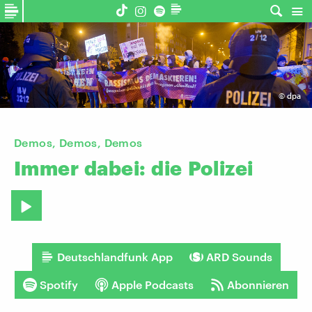
©
dpa
Demos, Demos, Demos
Immer
dabei:
die
Polizei
Deutschlandfunk App
ARD Sounds
Spotify
Apple Podcasts
Abonnieren