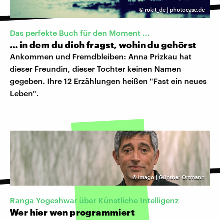
©
rokit_de | photocase.de
Das perfekte Buch für den Moment ...
… in dem du dich fragst, wohin du gehörst
Ankommen und Fremdbleiben: Anna Prizkau hat
dieser Freundin, dieser Tochter keinen Namen
gegeben. Ihre 12 Erzählungen heißen "Fast ein neues
Leben".
©
imago | Günther Ortmann
Ranga Yogeshwar über Künstliche Intelligenz
Wer hier wen programmiert