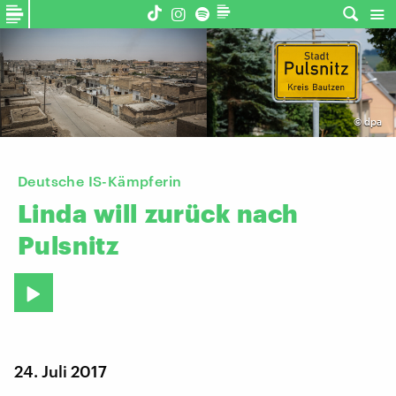
©
dpa
Deutsche IS-Kämpferin
Linda
will
zurück
nach
Pulsnitz
24. Juli 2017