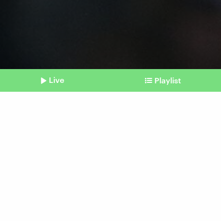
Live
Playlist
©
IMAGO / Schreyer
Shownotes
Deutscher Turner-Bund
Ex-Turnerinnen erheben
schwere Vorwürfe gegen