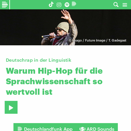
©
Imago / Future Image / T. Gadegast
Deutschrap in der Linguistik
Warum
Hip-Hop
für
die
Sprachwissenschaft
so
wertvoll
ist
Deutschlandfunk App
ARD Sounds