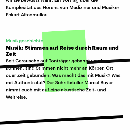
Komplexität des Hörens von Mediziner und Musiker
Eckart Altenmüller.
Musikgeschichte
Musik: Stimmen auf Reise durch Raum und
Zeit
Seit Geräusche auf Tonträger gebannt werden
können, sind Stimmen nicht mehr an Körper, Ort
oder Zeit gebunden. Was macht das mit Musik? Was
mit Authentizität? Der Schriftsteller Marcel Beyer
nimmt euch mit auf eine akustische Zeit- und
Weltreise.