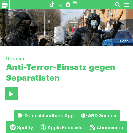
©
dpa
Ukraine
Anti-Terror-Einsatz
gegen
Separatisten
Deutschlandfunk App
ARD Sounds
Spotify
Apple Podcasts
Abonnieren