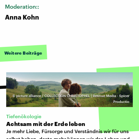
Moderation::
Anna Kohn
Weitere Beiträge
©
picture alliance / COLLECTION CHRISTOPHEL | Retinue Media - Spicer
Productio
Tiefenökologie
Achtsam mit der Erde leben
Je mehr Liebe, Fürsorge und Verständnis wir für uns
selbst haben, desto mehr können wir das Leben und