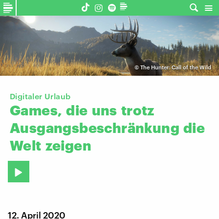
©
The Hunter: Call of the Wild
Digitaler Urlaub
Games,
die
uns
trotz
Ausgangsbeschränkung
die
Welt
zeigen
12. April 2020