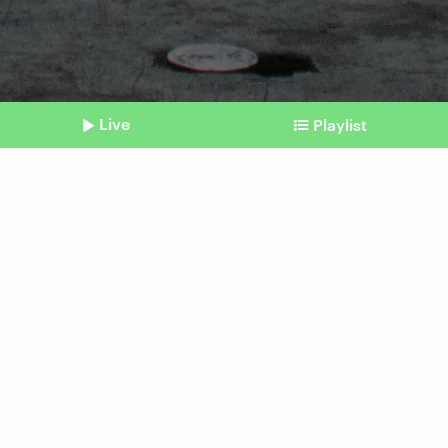
Live
Playlist
©
Stefanie Loos / Afp (Symbolbild)
Shownotes
Neuer Status für Clubs
Disco im Baurecht
vom 29. Mai 2026