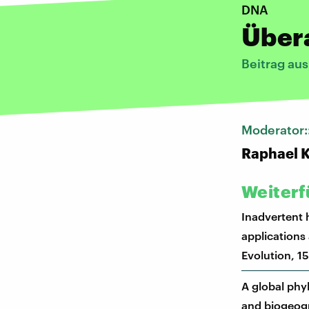
DNA
Übera
Beitrag au
Moderator:
Raphael 
Weiterf
Inadvertent 
applications
Evolution, 1
A global phyl
and biogeogr