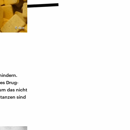
©
dpa
hindern.
es Drug-
rum das nicht
stanzen sind