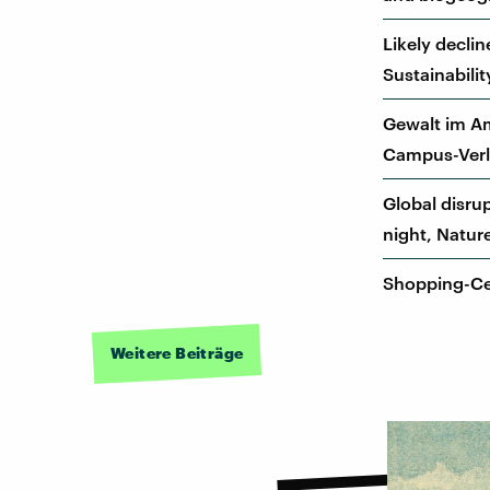
Likely decli
Sustainabilit
Gewalt im A
Campus-Verla
Global disrup
night, Natur
Shopping-Ce
Weitere Beiträge