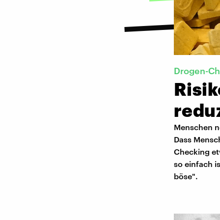
Drogen-Ch
Risi
redu
Menschen ne
Dass Mensch
Checking etw
so einfach i
böse".