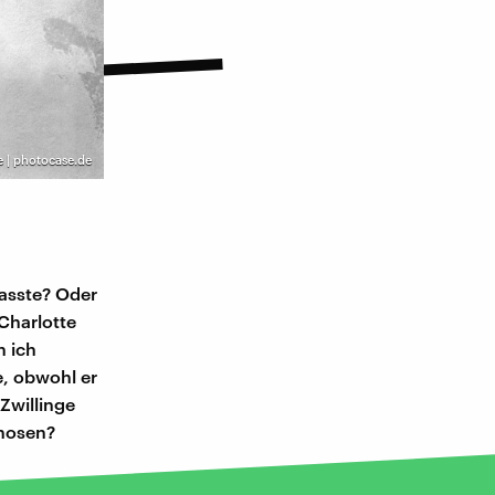
e | photocase.de
passte? Oder
Charlotte
n ich
e, obwohl er
Zwillinge
rhosen?