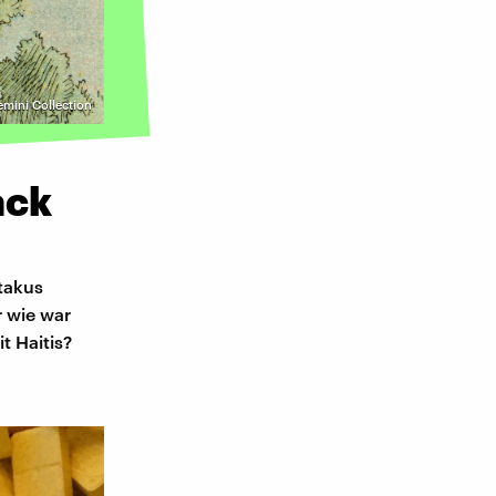
mini Collection
ack
rtakus
r wie war
t Haitis?