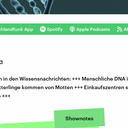
chlandfunk App
Spotify
Apple Podcasts
A
23
 in den Wissensnachrichten: +++ Menschliche DNA is
terlinge kommen von Motten +++ Einkaufszentren 
e +++
Shownotes