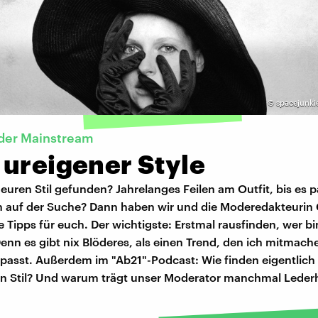
©
spacejunki
oder Mainstream
 ureigener Style
 euren Stil gefunden? Jahrelanges Feilen am Outfit, bis es 
ch auf der Suche? Dann haben wir und die Moderedakteurin 
e Tipps für euch. Der wichtigste: Erstmal rausfinden, wer bi
Denn es gibt nix Blöderes, als einen Trend, den ich mitmach
 passt. Außerdem im "Ab21"-Podcast: Wie finden eigentlich 
en Stil? Und warum trägt unser Moderator manchmal Lede