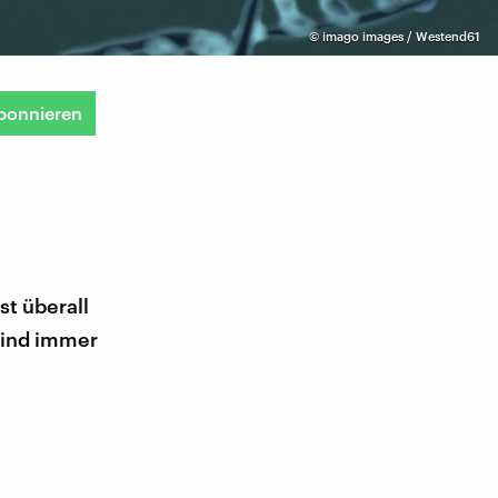
©
imago images / Westend61
bonnieren
t überall
sind immer