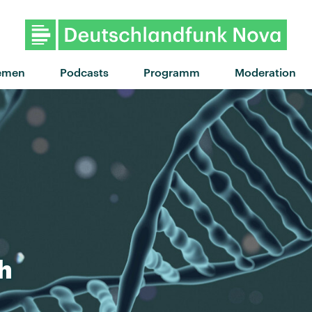
"Mein Babe" von Baumgart 
emen
Podcasts
Programm
Moderation
h