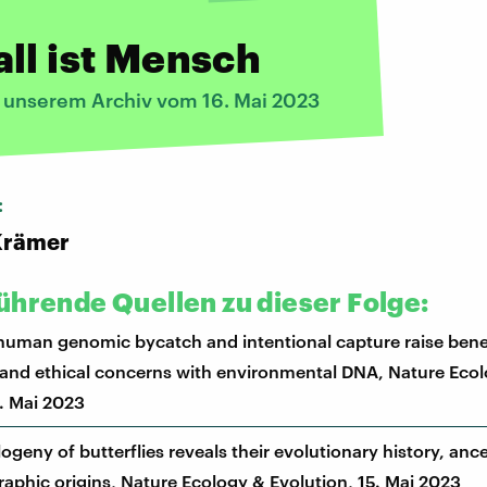
ll ist Mensch
s unserem Archiv vom 16. Mai 2023
:
Krämer
ührende Quellen zu dieser Folge:
human genomic bycatch and intentional capture raise benef
 and ethical concerns with environmental DNA, Nature Eco
5. Mai 2023
ogeny of butterflies reveals their evolutionary history, ance
aphic origins, Nature Ecology & Evolution, 15. Mai 2023