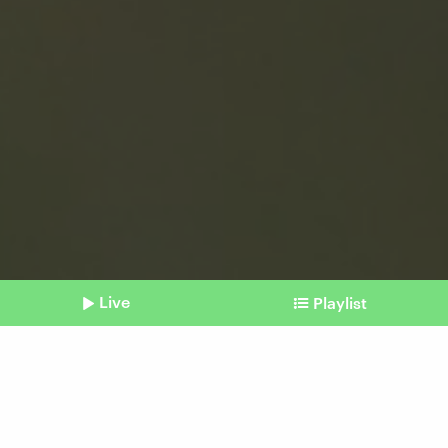
Live
Playlist
©
picture alliance | dpa | Jan Woitas
Shownotes