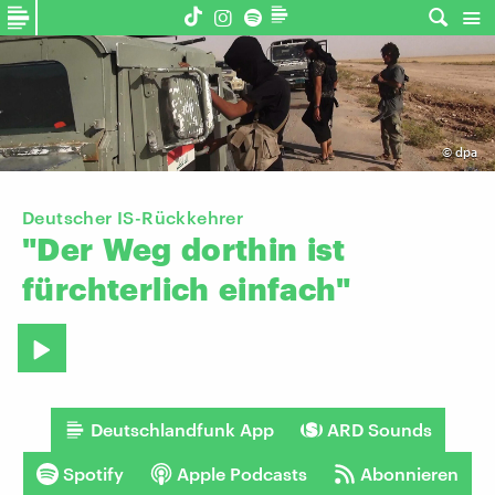
©
dpa
Deutscher IS-Rückkehrer
"Der
Weg
dorthin
ist
fürchterlich
einfach"
Deutschlandfunk App
ARD Sounds
Spotify
Apple Podcasts
Abonnieren