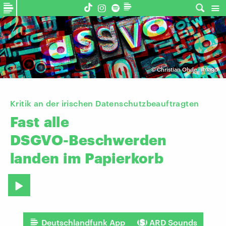
©
Christian Ohde | imago
Kritik an der irischen Datenschutzbeauftragten
Fast
alle
DSGVO-Beschwerden
landen
im
Papierkorb
Deutschlandfunk App
ARD Sounds