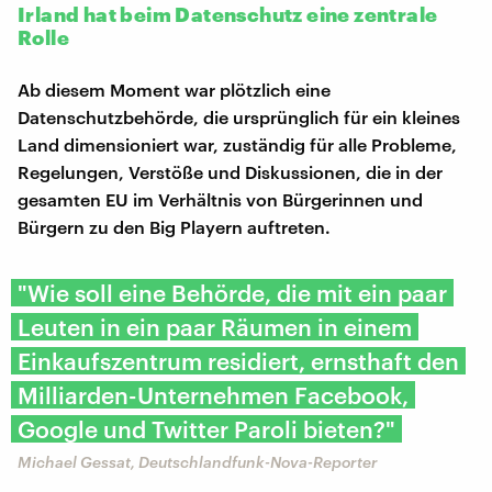
Irland hat beim Datenschutz eine zentrale
Rolle
Ab diesem Moment war plötzlich eine
Datenschutzbehörde, die ursprünglich für ein kleines
Land dimensioniert war, zuständig für alle Probleme,
Regelungen, Verstöße und Diskussionen, die in der
gesamten EU im Verhältnis von Bürgerinnen und
Bürgern zu den Big Playern auftreten.
"Wie soll eine Behörde, die mit ein paar
Leuten in ein paar Räumen in einem
Einkaufszentrum residiert, ernsthaft den
Milliarden-Unternehmen Facebook,
Google und Twitter Paroli bieten?"
Michael Gessat, Deutschlandfunk-Nova-Reporter