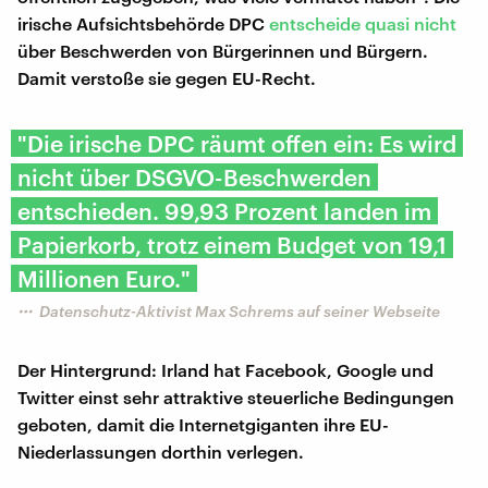
irische Aufsichtsbehörde DPC
entscheide quasi nicht
über Beschwerden von Bürgerinnen und Bürgern.
Damit verstoße sie gegen EU-Recht.
"Die irische DPC räumt offen ein: Es wird
nicht über DSGVO-Beschwerden
entschieden. 99,93 Prozent landen im
Papierkorb, trotz einem Budget von 19,1
Millionen Euro."
Datenschutz-Aktivist Max Schrems auf seiner Webseite
Der Hintergrund: Irland hat Facebook, Google und
Twitter einst sehr attraktive steuerliche Bedingungen
geboten, damit die Internetgiganten ihre EU-
Niederlassungen dorthin verlegen.