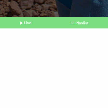
Live
Playlist
©
Glody Murhabazi / Afp
Shownotes
Ebola in Afrika
Kämpfe, Mythen und
fehlende Hilfe
vom 29. Mai 2026