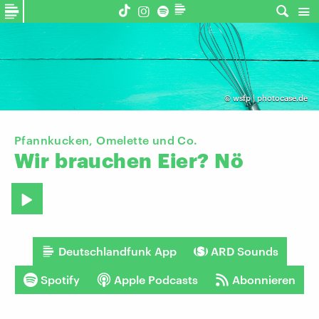
©
wsfp | photocase.de
Pfannkucken, Omelette und Co.
Wir
brauchen
Eier?
Nö
Deutschlandfunk App
ARD Sounds
Spotify
Apple Podcasts
Abonnieren