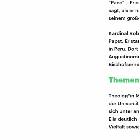
"Pace" – Fri
sagt, als er 
seinem groß
Kardinal Rob
Papst. Er st
in Peru. Dort
Augustineror
Bischofsern
Themen,
Theolog*in M
der Universi
sich unter a
Elia deutlic
Vielfalt sowi