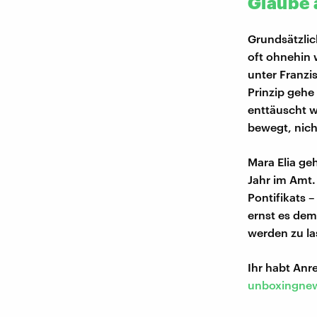
Glaube 
Grundsätzlic
oft ohnehin 
unter Franzi
Prinzip gehe
enttäuscht w
bewegt, nich
Mara Elia geh
Jahr im Amt.
Pontifikats –
ernst es dem
werden zu la
Ihr habt An
unboxingnew