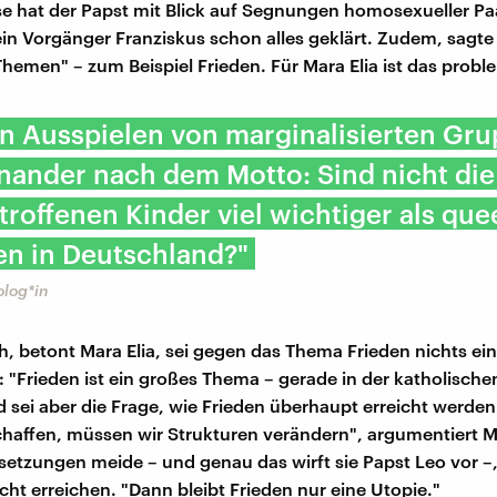
se hat der Papst mit Blick auf Segnungen homosexueller Pa
in Vorgänger Franziskus schon alles geklärt. Zudem, sagte 
Themen" – zum Beispiel Frieden. Für Mara Elia ist das probl
ein Ausspielen von marginalisierten Gr
nander nach dem Motto: Sind nicht di
troffenen Kinder viel wichtiger als que
n in Deutschland?"
olog*in
h, betont Mara Elia, sei gegen das Thema Frieden nichts e
: "Frieden ist ein großes Thema – gerade in der katholische
 sei aber die Frage, wie Frieden überhaupt erreicht werde
chaffen, müssen wir Strukturen verändern", argumentiert Ma
etzungen meide – und genau das wirft sie Papst Leo vor –
icht erreichen. "Dann bleibt Frieden nur eine Utopie."