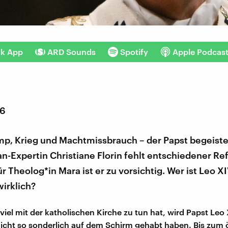
nk App
ARD Sounds
Spotify
Apple Podcas
26
p, Krieg und Machtmissbrauch – der Papst begeister
n-Expertin Christiane Florin fehlt entschiedener Re
r Theolog*in Mara ist er zu vorsichtig. Wer ist Leo XI
wirklich?
viel mit der katholischen Kirche zu tun hat, wird Papst Leo 
cht so sonderlich auf dem Schirm gehabt haben. Bis zum ö