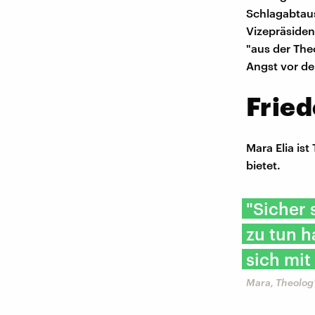
Schlagabtaus
Vizepräsiden
"aus der The
Angst vor de
Fried
Mara Elia ist
bietet.
"Sicher 
zu tun h
sich mit
Mara, Theolog