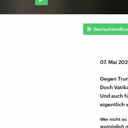
Deutschlandfu
07. Mai 20
Gegen Trum
Doch Vatika
Und auch fü
eigentlich 
Wer nicht so 
womöglich ni