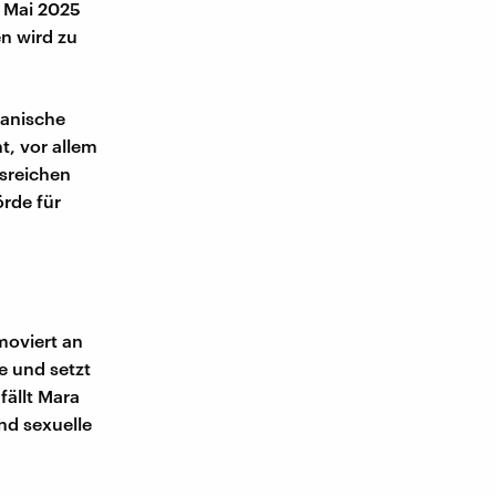
. Mai 2025
en wird zu
kanische
t, vor allem
nsreichen
örde für
moviert an
e und setzt
fällt Mara
nd sexuelle