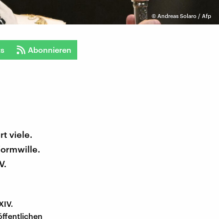
©
Andreas Solaro / Afp
ts
Abonnieren
t viele.
formwille.
V.
XIV.
ffentlichen