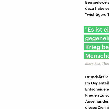
Beispielswei
dazu habe se
"wichtigere 
"Es ist 
gegenei
Krieg be
Mensche
Mara Elia, The
Grundsätzlic
Im Gegenteil
Entscheidend
Frieden zu s
Auseinanders
dieses Ziel n