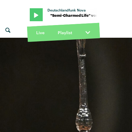
Deutschlandfunk Nova
 Eye Blind · "Semi-Charmed Life" von Third Eye Blind · "Semi-Char
Live
Playlist