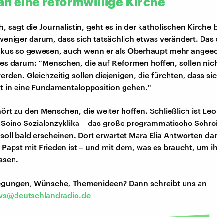
an eine reformwillige Kirche
h, sagt die Journalistin, geht es in der katholischen Kirche
weniger darum, dass sich tatsächlich etwas verändert. Das 
skus so gewesen, auch wenn er als Oberhaupt mehr angeeck
 es darum: "Menschen, die auf Reformen hoffen, sollen nic
erden. Gleichzeitig sollen diejenigen, die fürchten, dass si
t in eine Fundamentalopposition gehen."
ört zu den Menschen, die weiter hoffen. Schließlich ist Leo 
 Seine Sozialenzyklika – das große programmatische Schre
 soll bald erscheinen. Dort erwartet Mara Elia Antworten dar
 Papst mit Frieden ist – und mit dem, was es braucht, um ih
ssen.
regungen, Wünsche, Themenideen? Dann schreibt uns an
s@deutschlandradio.de