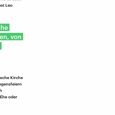
pst Leo
che
en, von
lische Kirche
Segensfeiern
h
 Ehe oder