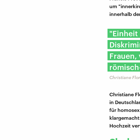
um "innerkir
innerhalb de
"Einheit
Diskrim
Frauen, 
römisch-
Christiane Flo
Christiane Fl
in Deutschla
für homosexu
klargemacht:
Hochzeit ve