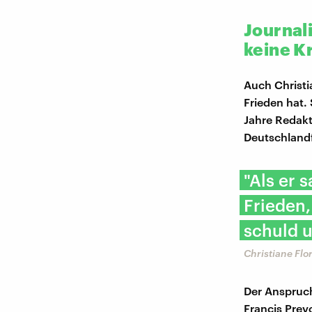
Journali
keine K
Auch Christi
Frieden hat. 
Jahre Redakt
Deutschlandf
"Als er 
Frieden,
schuld u
Christiane Flo
Der Anspruch
Francis Prev