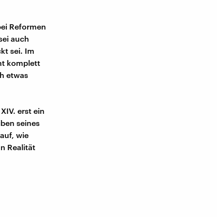
 bei Reformen
sei auch
t sei. Im
ht komplett
ch etwas
XIV. erst ein
iben seines
auf, wie
n Realität