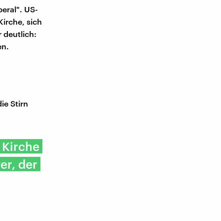
eral". US-
irche, sich
 deutlich:
en.
ie Stirn
r Kirche
er, der