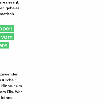
are gesagt,
er, gebe es
ematisch.
uppen
e vom
ere
inzuwenden.
n Kirche."
n könne. "Um
ra Elia. Wer
, könne