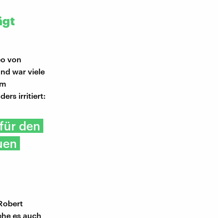
ägt
eo von
und war viele
im
rs irritiert:
 für den
uen
Robert
ehe es auch