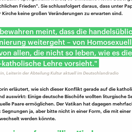
chlichen Frieden". Sie schlussfolgert daraus, dass unter Pa
r Kirche keine großen Veränderungen zu erwarten sind.
 bewahren meint, dass die handelsübli
inierung weitergeht – von Homosexuell
von allen, die nicht so leben, wie es die
katholische Lehre vorsieht."
rin, Leiterin der Abteilung Kultur aktuell im Deutschlandradio
orin erläutert, wie sich dieser Konflikt gerade auf die katho
nd auswirkt: Einige deutsche Bischöfe wollten liturgische 
elle Paare ermöglichen. Der Vatikan hat dagegen mehrfac
 Segnungen ja, aber bitte nicht in einer Form, die mit einer
rwechselt werden könnte.