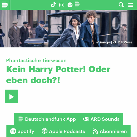
©
imago | ZUMA Press
Phantastische Tierwesen
Kein
Harry
Potter!
Oder
eben
doch?!
Deutschlandfunk App
ARD Sounds
Spotify
Apple Podcasts
Abonnieren