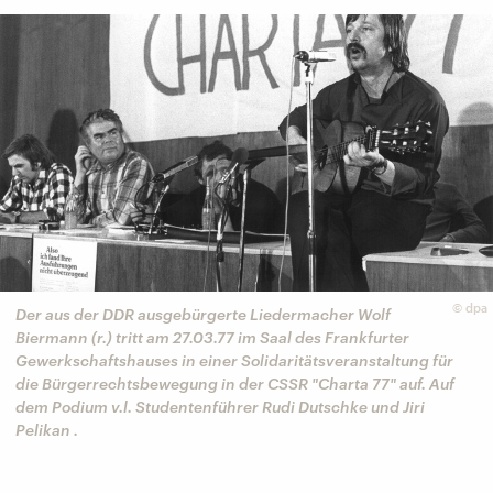
©
dpa
Der aus der DDR ausgebürgerte Liedermacher Wolf
Biermann (r.) tritt am 27.03.77 im Saal des Frankfurter
Gewerkschaftshauses in einer Solidaritätsveranstaltung für
die Bürgerrechtsbewegung in der CSSR "Charta 77" auf. Auf
dem Podium v.l. Studentenführer Rudi Dutschke und Jiri
Pelikan .