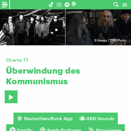
©
Imago | CTK Photo
Charta 77
Überwindung
des
Kommunismus
Deutschlandfunk App
ARD Sounds
Spotify
Apple Podcasts
Abonnieren